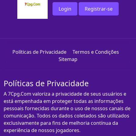
Login
Registrar-se
Políticas de Privacidade
Termos e Condições
Sitemap
Políticas de Privacidade
A 7Cpg.Com valoriza a privacidade de seus usuários e
está empenhada em proteger todas as informações
pessoais fornecidas durante o uso de nossos canais de
comunicação. Todos os dados coletados são utilizados
exclusivamente para fins de melhoria contínua da
experiência de nossos jogadores.