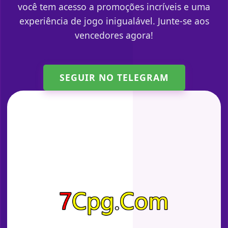
você tem acesso a promoções incríveis e uma
experiência de jogo inigualável. Junte-se aos
vencedores agora!
SEGUIR NO TELEGRAM