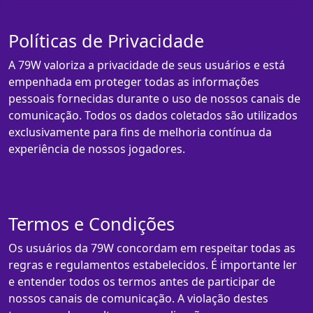
Políticas de Privacidade
A 79W valoriza a privacidade de seus usuários e está
empenhada em proteger todas as informações
pessoais fornecidas durante o uso de nossos canais de
comunicação. Todos os dados coletados são utilizados
exclusivamente para fins de melhoria contínua da
experiência de nossos jogadores.
Termos e Condições
Os usuários da 79W concordam em respeitar todas as
regras e regulamentos estabelecidos. É importante ler
e entender todos os termos antes de participar de
nossos canais de comunicação. A violação destes