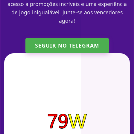
acesso a promoções incríveis e uma experiência
de jogo inigualável. Junte-se aos vencedores
agora!
SEGUIR NO TELEGRAM