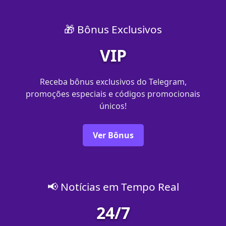
🎁 Bônus Exclusivos
VIP
Receba bônus exclusivos do Telegram,
promoções especiais e códigos promocionais
únicos!
Ver Bônus
📢 Notícias em Tempo Real
24/7