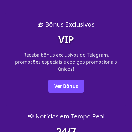
🎁 Bônus Exclusivos
VIP
Receba bônus exclusivos do Telegram,
promoções especiais e códigos promocionais
únicos!
Ver Bônus
📢 Notícias em Tempo Real
24/7