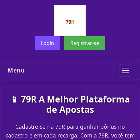
Login
Registrar-se
Menu
📱 79R A Melhor Plataforma
de Apostas
Cadastre-se na 79R para ganhar bônus no
cadastro e em cada recarga. Com a 79R, você tem