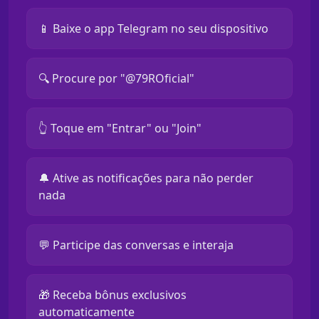
📱 Baixe o app Telegram no seu dispositivo
🔍 Procure por "@79ROficial"
👆 Toque em "Entrar" ou "Join"
🔔 Ative as notificações para não perder
nada
💬 Participe das conversas e interaja
🎁 Receba bônus exclusivos
automaticamente