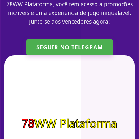
78WW Plataforma, você tem acesso a promoções
incríveis e uma experiência de jogo inigualável.
Junte-se aos vencedores agora!
SEGUIR NO TELEGRAM