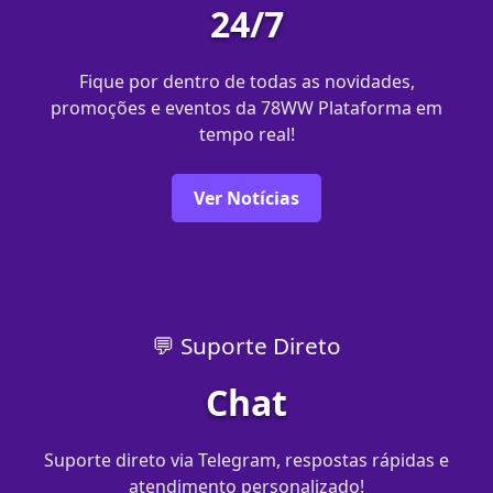
24/7
Fique por dentro de todas as novidades,
promoções e eventos da 78WW Plataforma em
tempo real!
Ver Notícias
💬 Suporte Direto
Chat
Suporte direto via Telegram, respostas rápidas e
atendimento personalizado!