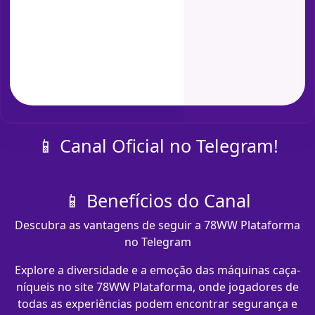
📱 Canal Oficial no Telegram!
📱 Benefícios do Canal
Descubra as vantagens de seguir a 78WW Plataforma
no Telegram
Explore a diversidade e a emoção das máquinas caça-
níqueis no site 78WW Plataforma, onde jogadores de
todas as experiências podem encontrar segurança e