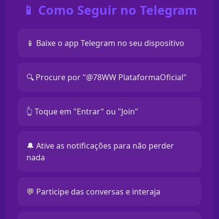
📱 Como Seguir no Telegram
📱 Baixe o app Telegram no seu dispositivo
🔍 Procure por "@78WW PlataformaOficial"
👆 Toque em "Entrar" ou "Join"
🔔 Ative as notificações para não perder
nada
💬 Participe das conversas e interaja