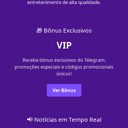
entretenimento de alta qualidade.
🎁 Bônus Exclusivos
VIP
Receba bônus exclusivos do Telegram,
promoções especiais e códigos promocionais
únicos!
Ver Bônus
📢 Notícias em Tempo Real