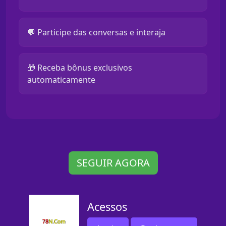
💬 Participe das conversas e interaja
🎁 Receba bônus exclusivos
automaticamente
SEGUIR AGORA
Acessos