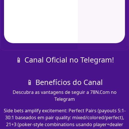
📱 Canal Oficial no Telegram!
📱 Benefícios do Canal
Descubra as vantagens de seguir a 78N.Com no
Telegram
Side bets amplify excitement: Perfect Pairs (payouts 5:1-
30:1 baseados em pair quality: mixed/colored/perfect),
21+3 (poker-style combinations usando player+dealer