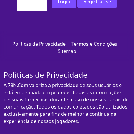
Login
Registrar-se
Políticas de Privacidade
Termos e Condições
Sitemap
Políticas de Privacidade
A 78N.Com valoriza a privacidade de seus usuários e
está empenhada em proteger todas as informações
pessoais fornecidas durante o uso de nossos canais de
comunicação. Todos os dados coletados são utilizados
exclusivamente para fins de melhoria contínua da
experiência de nossos jogadores.