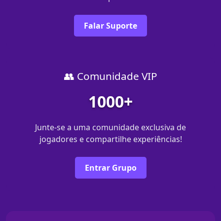
Falar Suporte
👥 Comunidade VIP
1000+
Junte-se a uma comunidade exclusiva de
jogadores e compartilhe experiências!
Entrar Grupo