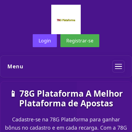
Login
Registrar-se
Menu
📱 78G Plataforma A Melhor
Plataforma de Apostas
Cadastre-se na 78G Plataforma para ganhar
bônus no cadastro e em cada recarga. Com a 78G