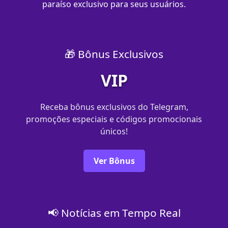
paraíso exclusivo para seus usuários.
🎁 Bônus Exclusivos
VIP
Receba bônus exclusivos do Telegram,
promoções especiais e códigos promocionais
únicos!
Ver Bônus
📢 Notícias em Tempo Real