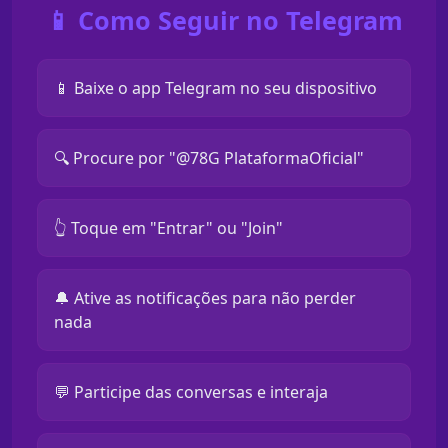
📱 Como Seguir no Telegram
📱 Baixe o app Telegram no seu dispositivo
🔍 Procure por "@78G PlataformaOficial"
👆 Toque em "Entrar" ou "Join"
🔔 Ative as notificações para não perder
nada
💬 Participe das conversas e interaja