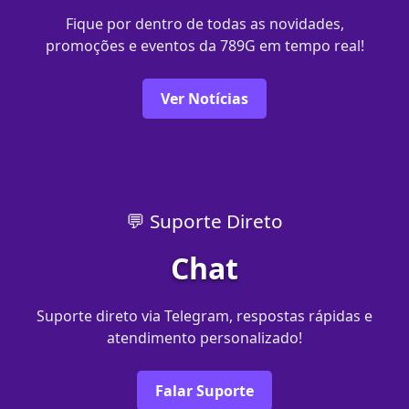
Fique por dentro de todas as novidades,
promoções e eventos da 789G em tempo real!
Ver Notícias
💬 Suporte Direto
Chat
Suporte direto via Telegram, respostas rápidas e
atendimento personalizado!
Falar Suporte