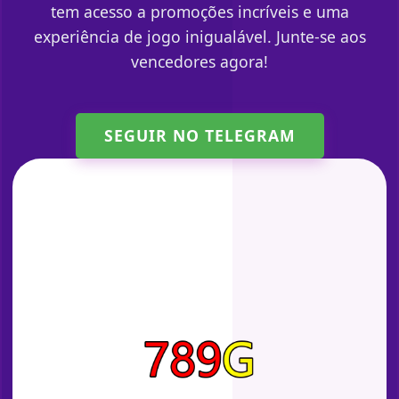
tem acesso a promoções incríveis e uma
experiência de jogo inigualável. Junte-se aos
vencedores agora!
SEGUIR NO TELEGRAM