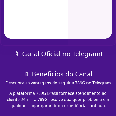
📱 Canal Oficial no Telegram!
📱 Benefícios do Canal
Descubra as vantagens de seguir a 789G no Telegram
A plataforma 789G Brasil fornece atendimento ao
cliente 24h — a 789G resolve qualquer problema em
qualquer lugar, garantindo experiência contínua.