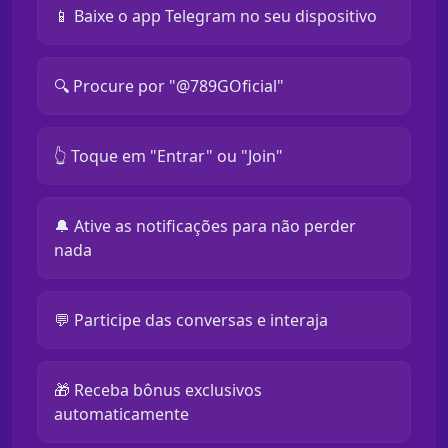
📱 Baixe o app Telegram no seu dispositivo
🔍 Procure por "@789GOficial"
👆 Toque em "Entrar" ou "Join"
🔔 Ative as notificações para não perder
nada
💬 Participe das conversas e interaja
🎁 Receba bônus exclusivos
automaticamente