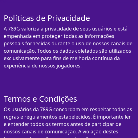
Políticas de Privacidade
A 789G valoriza a privacidade de seus usuários e está
empenhada em proteger todas as informações
pessoais fornecidas durante o uso de nossos canais de
comunicação. Todos os dados coletados são utilizados
exclusivamente para fins de melhoria contínua da
experiência de nossos jogadores.
Termos e Condições
Os usuários da 789G concordam em respeitar todas as
regras e regulamentos estabelecidos. É importante ler
e entender todos os termos antes de participar de
nossos canais de comunicação. A violação destes