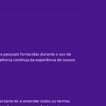
s pessoais fornecidas durante o uso de
elhoria contínua da experiência de nossos
ortante ler e entender todos os termos