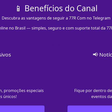
📱 Benefícios do Canal
Descubra as vantagens de seguir a 77R Com no Telegram
ine no Brasil — simples, seguro e com suporte total da 77R 
sivos
📢 Notí
m, promoções especiais
Fique por dentro d
s únicos!
eventos da