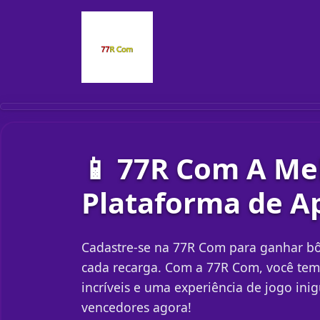
📱 77R Com A Me
Plataforma de A
Cadastre-se na 77R Com para ganhar b
cada recarga. Com a 77R Com, você te
incríveis e uma experiência de jogo inig
vencedores agora!