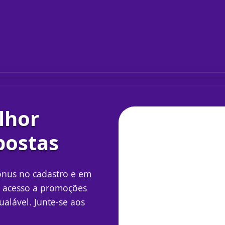
lhor
postas
ônus no cadastro e em
m acesso a promoções
ualável. Junte-se aos