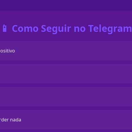
📱 Como Seguir no Telegram
ositivo
erder nada