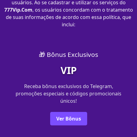
usuários. Ao se cadastrar e utilizar os serviços do
777Vip.Com
, os usuários concordam com o tratamento
de suas informações de acordo com essa política, que
inclui:
🎁 Bônus Exclusivos
VIP
Receba bônus exclusivos do Telegram,
promoções especiais e códigos promocionais
únicos!
Ver Bônus