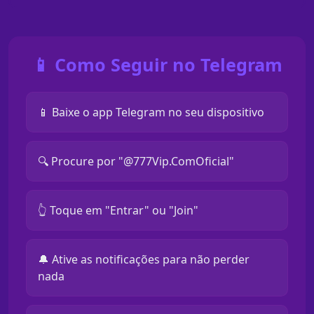
📱 Como Seguir no Telegram
📱 Baixe o app Telegram no seu dispositivo
🔍 Procure por "@777Vip.ComOficial"
👆 Toque em "Entrar" ou "Join"
🔔 Ative as notificações para não perder
nada