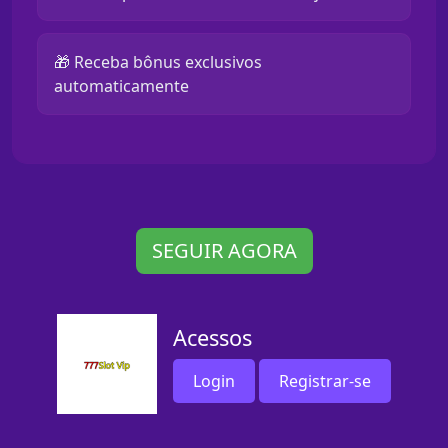
🎁 Receba bônus exclusivos
automaticamente
SEGUIR AGORA
Acessos
Login
Registrar-se