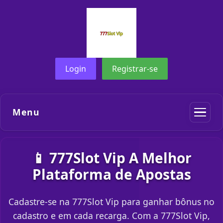
Login
Registrar-se
Menu
📱 777Slot Vip A Melhor
Plataforma de Apostas
Cadastre-se na 777Slot Vip para ganhar bônus no
cadastro e em cada recarga. Com a 777Slot Vip,