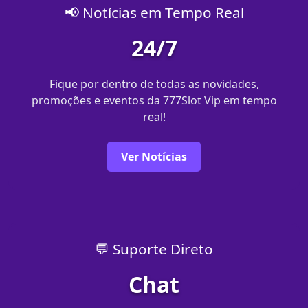
📢 Notícias em Tempo Real
24/7
Fique por dentro de todas as novidades,
promoções e eventos da 777Slot Vip em tempo
real!
Ver Notícias
💬 Suporte Direto
Chat