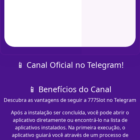
📱 Canal Oficial no Telegram!
📱 Benefícios do Canal
Descubra as vantagens de seguir a 777Slot no Telegram
Após a instalação ser concluída, você pode abrir o
aplicativo diretamente ou encontrá-lo na lista de
aplicativos instalados. Na primeira execução, o
aplicativo guiará você através de um processo de