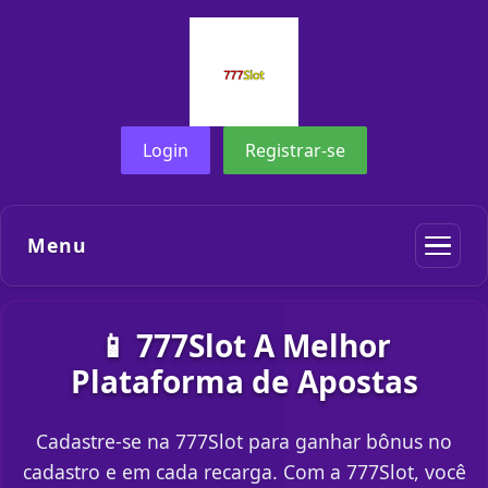
Login
Registrar-se
Menu
📱 777Slot A Melhor
Plataforma de Apostas
Cadastre-se na 777Slot para ganhar bônus no
cadastro e em cada recarga. Com a 777Slot, você