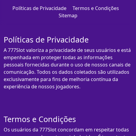
Políticas de Privacidade
Termos e Condições
Sitemap
Políticas de Privacidade
A 777Slot valoriza a privacidade de seus usuários e está
empenhada em proteger todas as informações
pessoais fornecidas durante o uso de nossos canais de
comunicação. Todos os dados coletados são utilizados
exclusivamente para fins de melhoria contínua da
experiência de nossos jogadores.
Termos e Condições
Os usuários da 777Slot concordam em respeitar todas