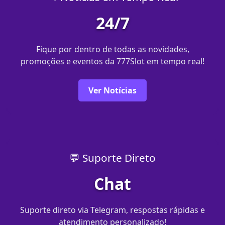
24/7
Fique por dentro de todas as novidades,
promoções e eventos da 777Slot em tempo real!
Ver Notícias
💬 Suporte Direto
Chat
Suporte direto via Telegram, respostas rápidas e
atendimento personalizado!