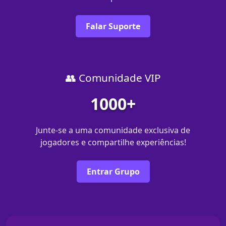
Falar Suporte
👥 Comunidade VIP
1000+
Junte-se a uma comunidade exclusiva de
jogadores e compartilhe experiências!
Entrar Grupo