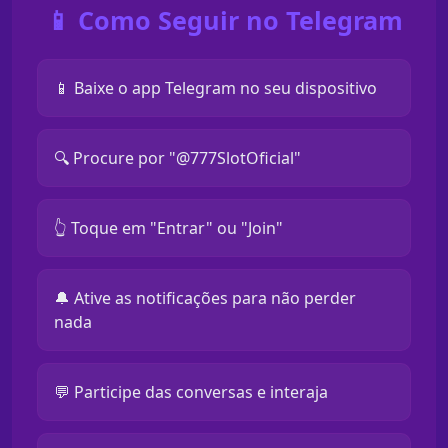
📱 Como Seguir no Telegram
📱 Baixe o app Telegram no seu dispositivo
🔍 Procure por "@777SlotOficial"
👆 Toque em "Entrar" ou "Join"
🔔 Ative as notificações para não perder
nada
💬 Participe das conversas e interaja