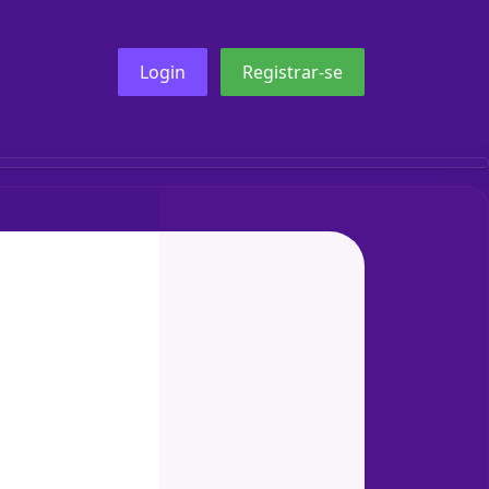
Login
Registrar-se