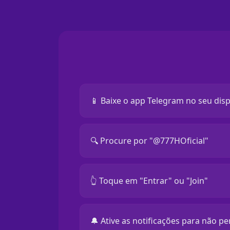
📱 Baixe o app Telegram no seu disp
🔍 Procure por "@777HOficial"
👆 Toque em "Entrar" ou "Join"
🔔 Ative as notificações para não p