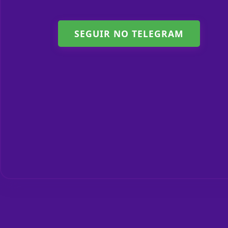
SEGUIR NO TELEGRAM