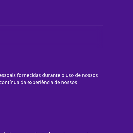
essoais fornecidas durante o uso de nossos
 contínua da experiência de nossos