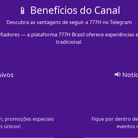
📱 Benefícios do Canal
Descubra as vantagens de seguir a 777H no Telegram
iadores — a plataforma 777H Brasil oferece experiências e
tradicional.
sivos
📢 Notí
m, promoções especiais
Fique por dentro d
s únicos!
eventos 