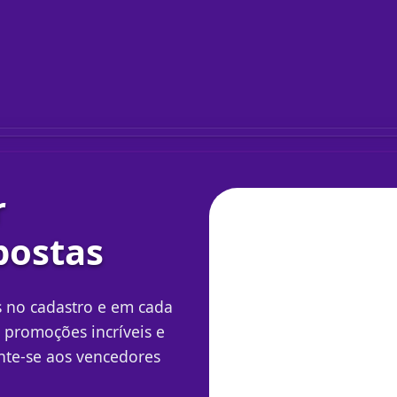
r
postas
 no cadastro e em cada
 promoções incríveis e
unte-se aos vencedores