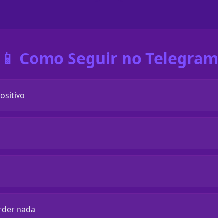
📱 Como Seguir no Telegram
ositivo
erder nada