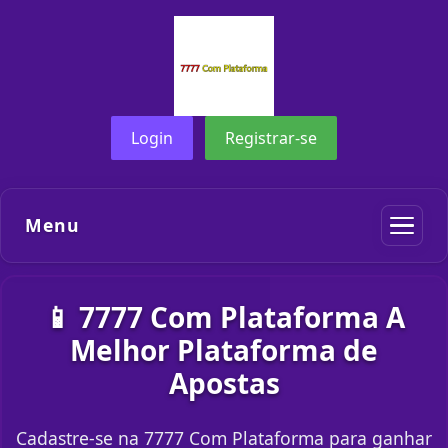
Login
Registrar-se
Menu
📱 7777 Com Plataforma A
Melhor Plataforma de
Apostas
Cadastre-se na 7777 Com Plataforma para ganhar