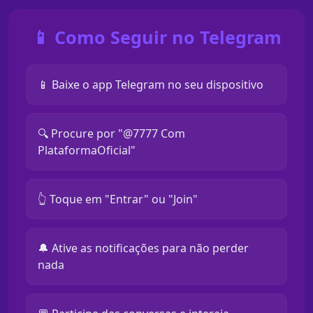
📱 Como Seguir no Telegram
📱 Baixe o app Telegram no seu dispositivo
🔍 Procure por "@7777 Com
PlataformaOficial"
👆 Toque em "Entrar" ou "Join"
🔔 Ative as notificações para não perder
nada