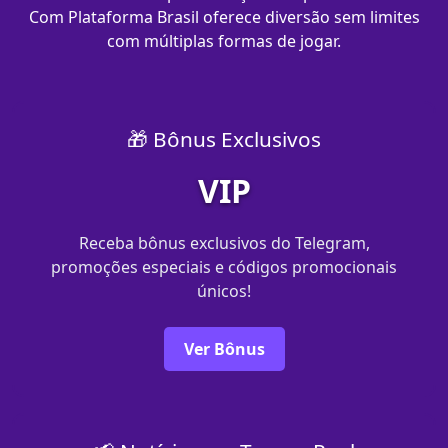
Com Plataforma Brasil oferece diversão sem limites
com múltiplas formas de jogar.
🎁 Bônus Exclusivos
VIP
Receba bônus exclusivos do Telegram,
promoções especiais e códigos promocionais
únicos!
Ver Bônus