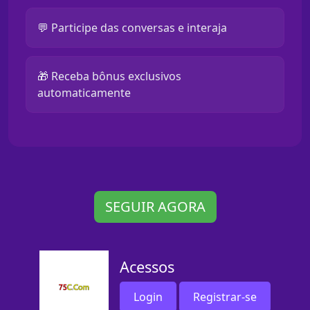
💬 Participe das conversas e interaja
🎁 Receba bônus exclusivos
automaticamente
SEGUIR AGORA
Acessos
Login
Registrar-se