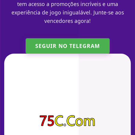
tem acesso a promoções incríveis e uma
experiência de jogo inigualável. Junte-se aos
vencedores agora!
SEGUIR NO TELEGRAM