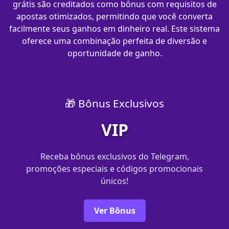
grátis são creditados como bônus com requisitos de
apostas otimizados, permitindo que você converta
facilmente seus ganhos em dinheiro real. Este sistema
oferece uma combinação perfeita de diversão e
oportunidade de ganho.
🎁 Bônus Exclusivos
VIP
Receba bônus exclusivos do Telegram,
promoções especiais e códigos promocionais
únicos!
Ver Bônus