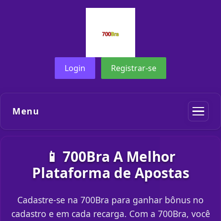
Login
Registrar-se
Menu
📱 700Bra A Melhor
Plataforma de Apostas
Cadastre-se na 700Bra para ganhar bônus no
cadastro e em cada recarga. Com a 700Bra, você