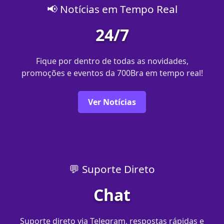
📢 Notícias em Tempo Real
24/7
Fique por dentro de todas as novidades,
promoções e eventos da 700Bra em tempo real!
Ver Notícias
💬 Suporte Direto
Chat
Suporte direto via Telegram, respostas rápidas e