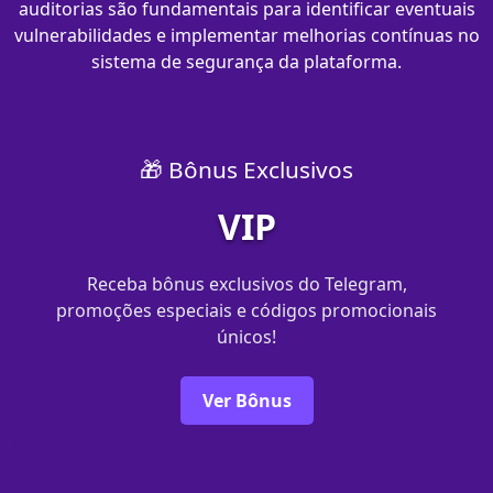
auditorias são fundamentais para identificar eventuais
vulnerabilidades e implementar melhorias contínuas no
sistema de segurança da plataforma.
🎁 Bônus Exclusivos
VIP
Receba bônus exclusivos do Telegram,
promoções especiais e códigos promocionais
únicos!
Ver Bônus