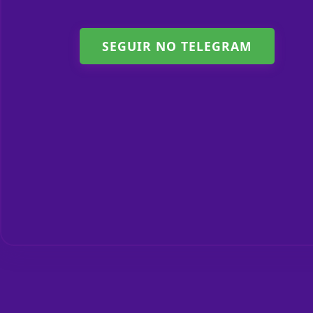
SEGUIR NO TELEGRAM