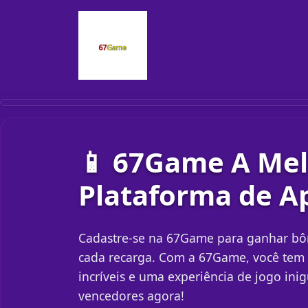
📱 67Game A Me
Plataforma de A
Cadastre-se na 67Game para ganhar bô
cada recarga. Com a 67Game, você tem
incríveis e uma experiência de jogo inig
vencedores agora!