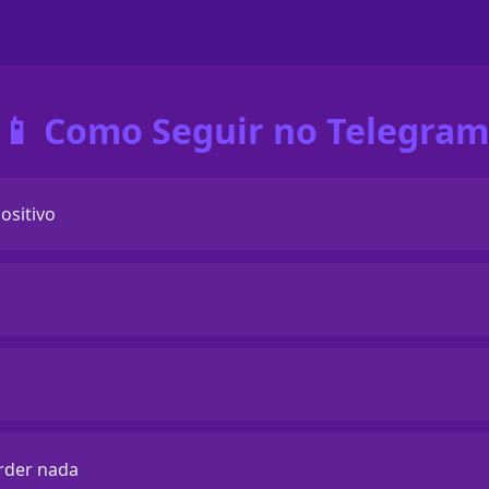
📱 Como Seguir no Telegram
ositivo
erder nada