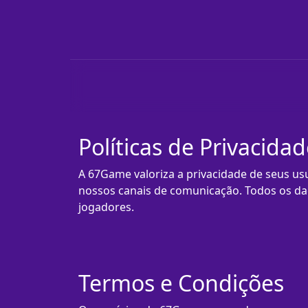
Políticas de Privacida
A 67Game valoriza a privacidade de seus u
nossos canais de comunicação. Todos os dad
jogadores.
Termos e Condições