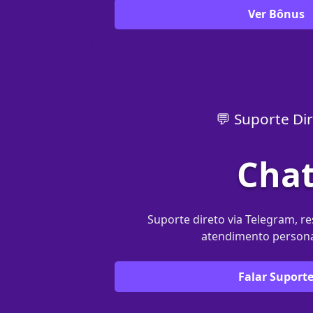
Ver Bônus
💬 Suporte Di
Cha
Suporte direto via Telegram, r
atendimento persona
Falar Suport