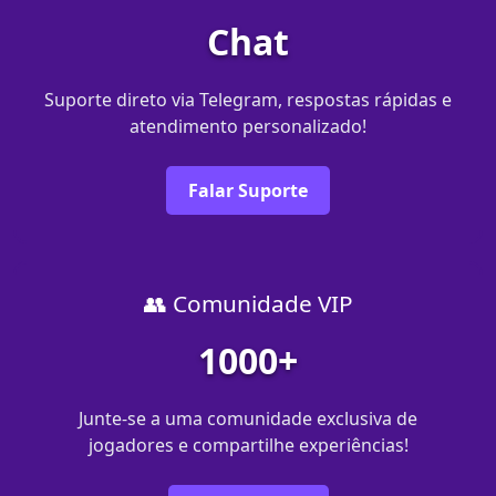
Chat
Suporte direto via Telegram, respostas rápidas e
atendimento personalizado!
Falar Suporte
👥 Comunidade VIP
1000+
Junte-se a uma comunidade exclusiva de
jogadores e compartilhe experiências!