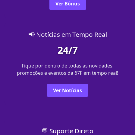
Ver Bônus
📢 Notícias em Tempo Real
24/7
Fique por dentro de todas as novidades,
promoções e eventos da 67F em tempo real!
Ver Notícias
💬 Suporte Direto