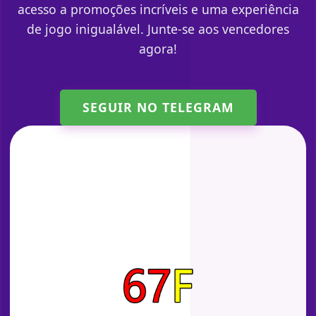
acesso a promoções incríveis e uma experiência
de jogo inigualável. Junte-se aos vencedores
agora!
SEGUIR NO TELEGRAM