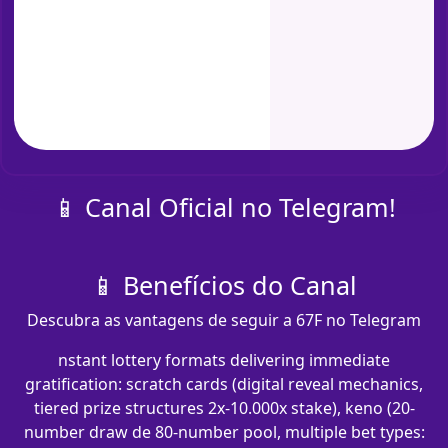
📱 Canal Oficial no Telegram!
📱 Benefícios do Canal
Descubra as vantagens de seguir a 67F no Telegram
nstant lottery formats delivering immediate
gratification: scratch cards (digital reveal mechanics,
tiered prize structures 2x-10.000x stake), keno (20-
number draw de 80-number pool, multiple bet types: