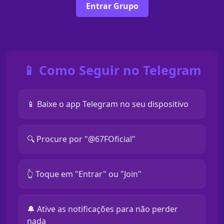
Entrar Grupo
📱 Como Seguir no Telegram
📱 Baixe o app Telegram no seu dispositivo
🔍 Procure por "@67FOficial"
👆 Toque em "Entrar" ou "Join"
🔔 Ative as notificações para não perder
nada