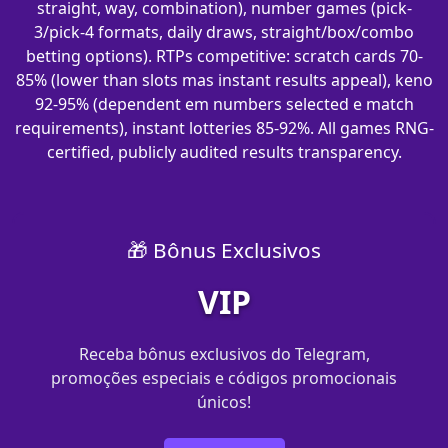
straight, way, combination), number games (pick-
3/pick-4 formats, daily draws, straight/box/combo
betting options). RTPs competitive: scratch cards 70-
85% (lower than slots mas instant results appeal), keno
92-95% (dependent em numbers selected e match
requirements), instant lotteries 85-92%. All games RNG-
certified, publicly audited results transparency.
🎁 Bônus Exclusivos
VIP
Receba bônus exclusivos do Telegram,
promoções especiais e códigos promocionais
únicos!