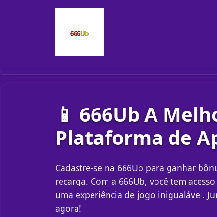
📱 666Ub A Melh
Plataforma de A
Cadastre-se na 666Ub para ganhar bônu
recarga. Com a 666Ub, você tem acesso 
uma experiência de jogo inigualável. J
agora!