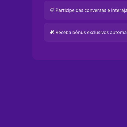
💬 Participe das conversas e interaj
🎁 Receba bônus exclusivos autom