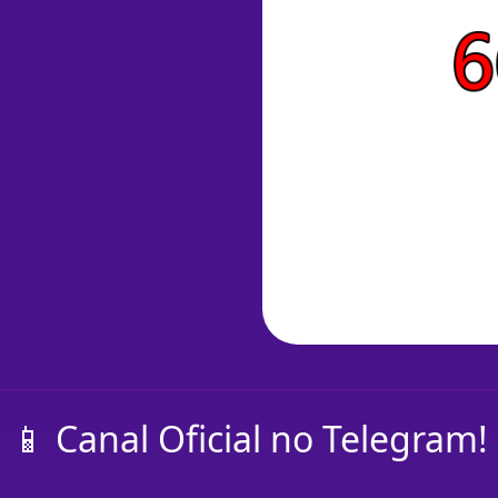
📱 Canal Oficial no Telegram!