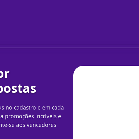
or
postas
s no cadastro e em cada
a promoções incríveis e
unte-se aos vencedores