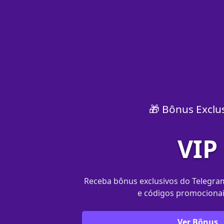
🎁 Bônus Exclu
VIP
Receba bônus exclusivos do Telegra
e códigos promocionai
Ver Bônus