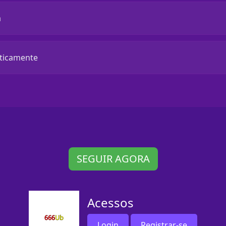
a
aticamente
SEGUIR AGORA
Acessos
Login
Registrar-se