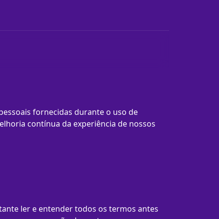
pessoais fornecidas durante o uso de
elhoria contínua da experiência de nossos
ante ler e entender todos os termos antes