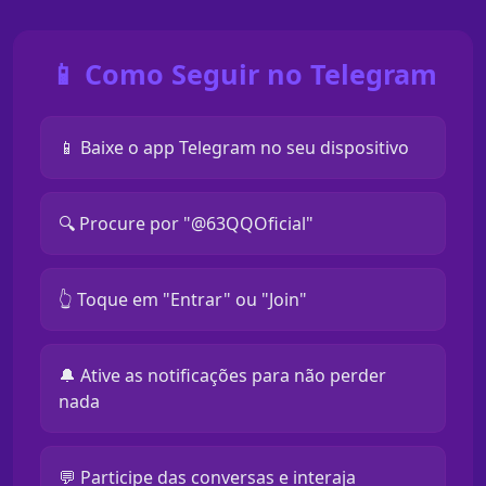
📱 Como Seguir no Telegram
📱 Baixe o app Telegram no seu dispositivo
🔍 Procure por "@63QQOficial"
👆 Toque em "Entrar" ou "Join"
🔔 Ative as notificações para não perder
nada
💬 Participe das conversas e interaja