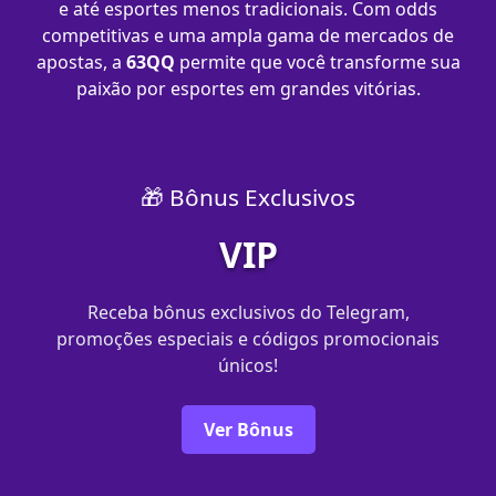
e até esportes menos tradicionais. Com odds
competitivas e uma ampla gama de mercados de
apostas, a
63QQ
permite que você transforme sua
paixão por esportes em grandes vitórias.
🎁 Bônus Exclusivos
VIP
Receba bônus exclusivos do Telegram,
promoções especiais e códigos promocionais
únicos!
Ver Bônus