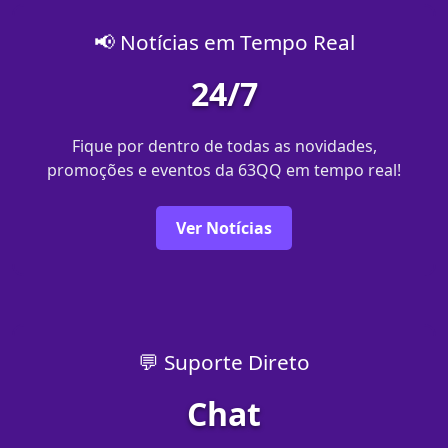
📢 Notícias em Tempo Real
24/7
Fique por dentro de todas as novidades,
promoções e eventos da 63QQ em tempo real!
Ver Notícias
💬 Suporte Direto
Chat