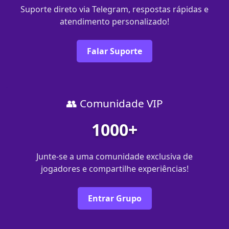
Suporte direto via Telegram, respostas rápidas e
atendimento personalizado!
Falar Suporte
👥 Comunidade VIP
1000+
Junte-se a uma comunidade exclusiva de
jogadores e compartilhe experiências!
Entrar Grupo