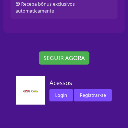
🎁 Receba bônus exclusivos
automaticamente
SEGUIR AGORA
Acessos
Login
Registrar-se