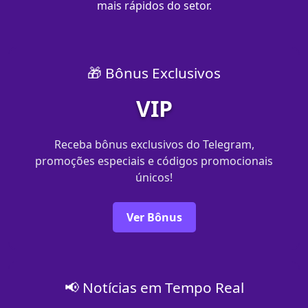
mais rápidos do setor.
🎁 Bônus Exclusivos
VIP
Receba bônus exclusivos do Telegram,
promoções especiais e códigos promocionais
únicos!
Ver Bônus
📢 Notícias em Tempo Real