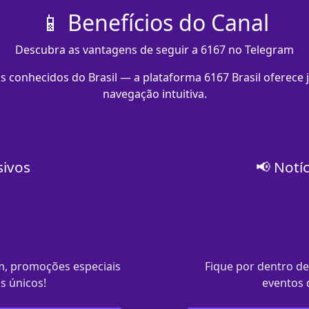
📱 Benefícios do Canal
Descubra as vantagens de seguir a 6167 no Telegram
is conhecidos do Brasil — a plataforma 6167 Brasil oferece
navegação intuitiva.
sivos
📢 Notí
m, promoções especiais
Fique por dentro d
s únicos!
eventos 