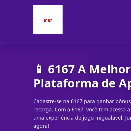
📱 6167 A Melhor
Plataforma de A
Cadastre-se na 6167 para ganhar bônus
recarga. Com a 6167, você tem acesso a
uma experiência de jogo inigualável. J
agora!