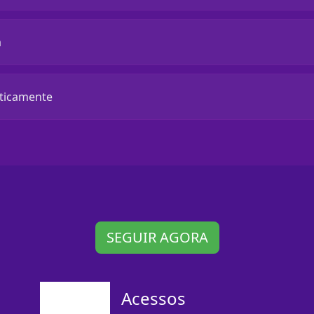
a
aticamente
SEGUIR AGORA
Acessos