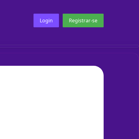
Login
Registrar-se