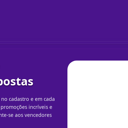
postas
 no cadastro e em cada
 promoções incríveis e
unte-se aos vencedores