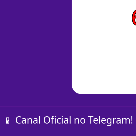
📱 Canal Oficial no Telegram!