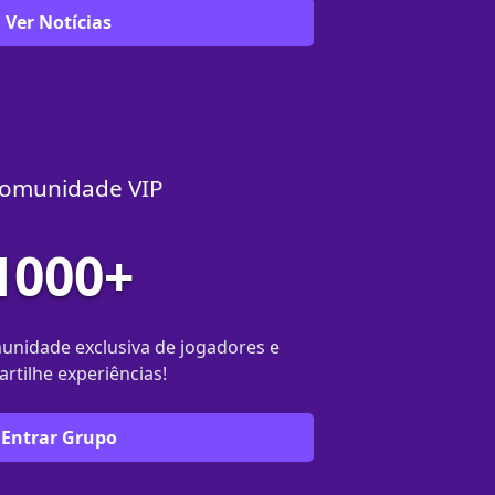
Ver Notícias
Comunidade VIP
1000+
unidade exclusiva de jogadores e
rtilhe experiências!
Entrar Grupo