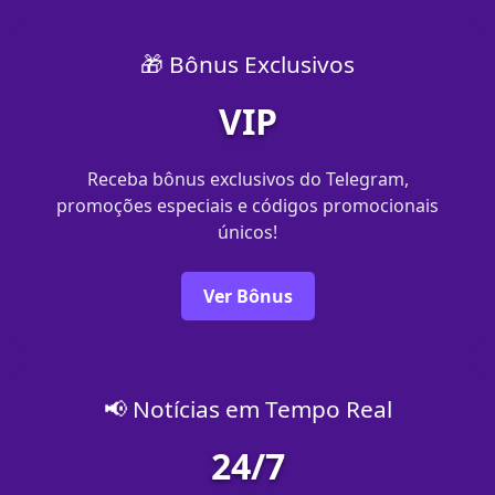
🎁 Bônus Exclusivos
VIP
Receba bônus exclusivos do Telegram,
promoções especiais e códigos promocionais
únicos!
Ver Bônus
📢 Notícias em Tempo Real
24/7