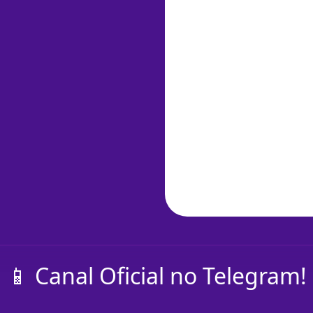
📱 Canal Oficial no Telegram!