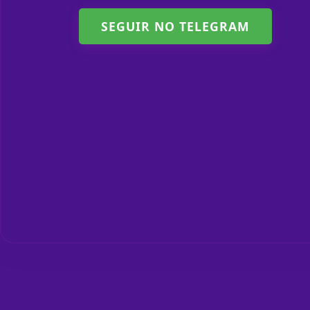
SEGUIR NO TELEGRAM