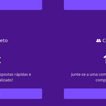
reto
👥 
t
espostas rápidas e
Junte-se a uma com
lizado!
compa
e