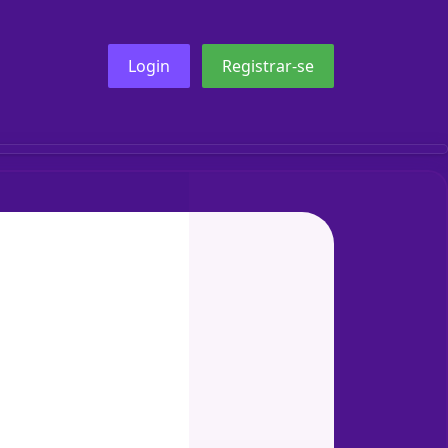
Login
Registrar-se