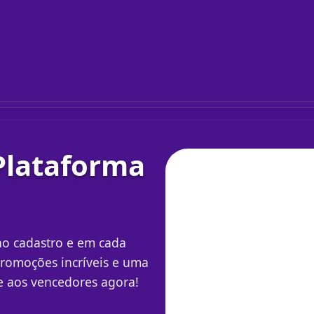
Plataforma
no cadastro e em cada
promoções incríveis e uma
se aos vencedores agora!