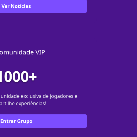
Ver Notícias
Comunidade VIP
1000+
unidade exclusiva de jogadores e
rtilhe experiências!
Entrar Grupo