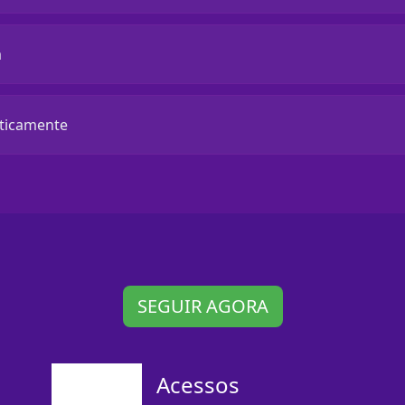
a
aticamente
SEGUIR AGORA
Acessos