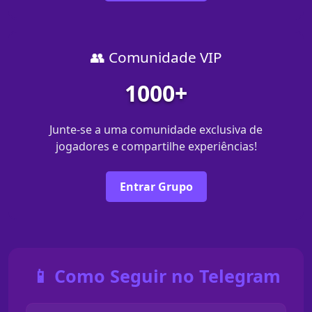
👥 Comunidade VIP
1000+
Junte-se a uma comunidade exclusiva de
jogadores e compartilhe experiências!
Entrar Grupo
📱 Como Seguir no Telegram