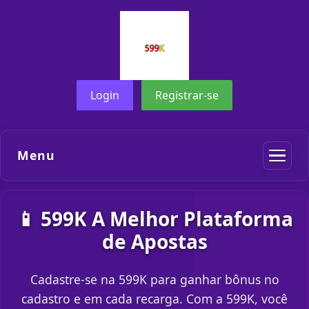
Login
Registrar-se
Menu
📱 599K A Melhor Plataforma
de Apostas
Cadastre-se na 599K para ganhar bônus no
cadastro e em cada recarga. Com a 599K, você