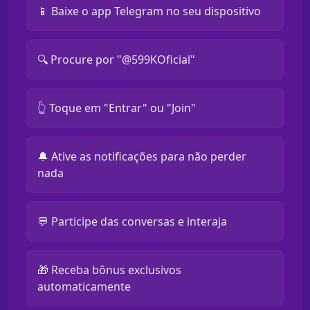
📱 Baixe o app Telegram no seu dispositivo
🔍 Procure por "@599KOficial"
👆 Toque em "Entrar" ou "Join"
🔔 Ative as notificações para não perder
nada
💬 Participe das conversas e interaja
🎁 Receba bônus exclusivos
automaticamente