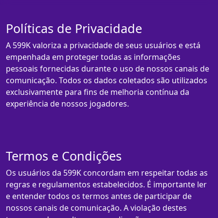
Políticas de Privacidade
A 599K valoriza a privacidade de seus usuários e está
empenhada em proteger todas as informações
pessoais fornecidas durante o uso de nossos canais de
comunicação. Todos os dados coletados são utilizados
exclusivamente para fins de melhoria contínua da
experiência de nossos jogadores.
Termos e Condições
Os usuários da 599K concordam em respeitar todas as
regras e regulamentos estabelecidos. É importante ler
e entender todos os termos antes de participar de
nossos canais de comunicação. A violação destes