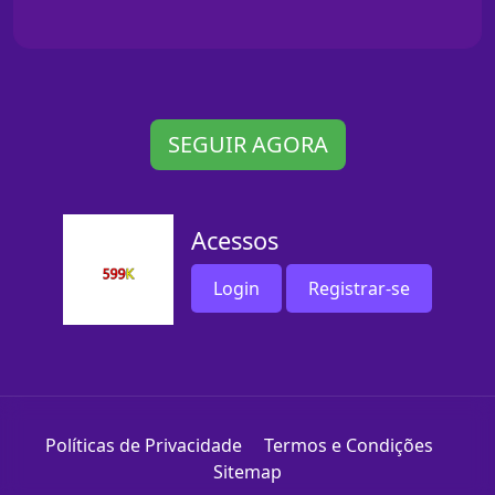
SEGUIR AGORA
Acessos
Login
Registrar-se
Políticas de Privacidade
Termos e Condições
Sitemap