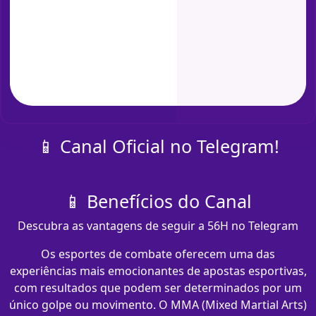
📱 Canal Oficial no Telegram!
📱 Benefícios do Canal
Descubra as vantagens de seguir a 56H no Telegram
Os esportes de combate oferecem uma das
experiências mais emocionantes de apostas esportivas,
com resultados que podem ser determinados por um
único golpe ou movimento. O MMA (Mixed Martial Arts)