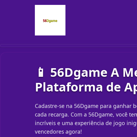
📱 56Dgame A M
Plataforma de A
Cadastre-se na 56Dgame para ganhar b
cada recarga. Com a 56Dgame, você te
incríveis e uma experiência de jogo inig
vencedores agora!