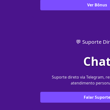
Ver Bônus
💬 Suporte Di
Cha
Suporte direto via Telegram, r
atendimento persona
Falar Suport