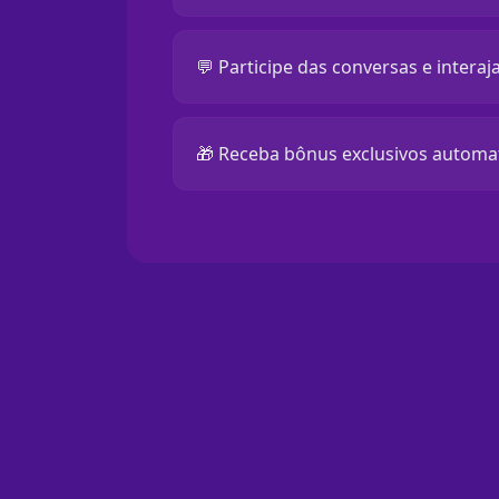
💬 Participe das conversas e interaj
🎁 Receba bônus exclusivos autom