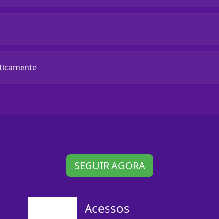
a
aticamente
SEGUIR AGORA
Acessos