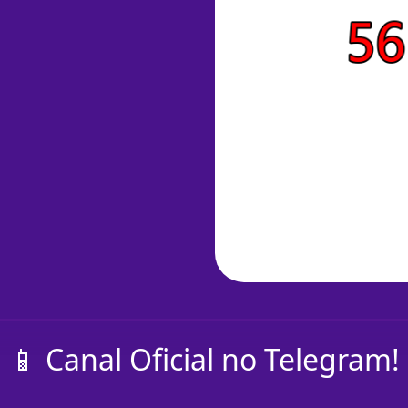
📱 Canal Oficial no Telegram!