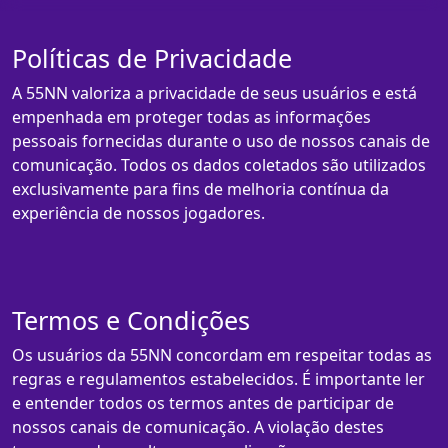
Políticas de Privacidade
A 55NN valoriza a privacidade de seus usuários e está
empenhada em proteger todas as informações
pessoais fornecidas durante o uso de nossos canais de
comunicação. Todos os dados coletados são utilizados
exclusivamente para fins de melhoria contínua da
experiência de nossos jogadores.
Termos e Condições
Os usuários da 55NN concordam em respeitar todas as
regras e regulamentos estabelecidos. É importante ler
e entender todos os termos antes de participar de
nossos canais de comunicação. A violação destes