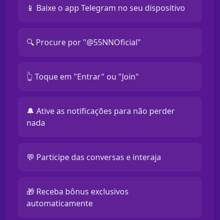
📱 Baixe o app Telegram no seu dispositivo
🔍 Procure por "@55NNOficial"
👆 Toque em "Entrar" ou "Join"
🔔 Ative as notificações para não perder
nada
💬 Participe das conversas e interaja
🎁 Receba bônus exclusivos
automaticamente