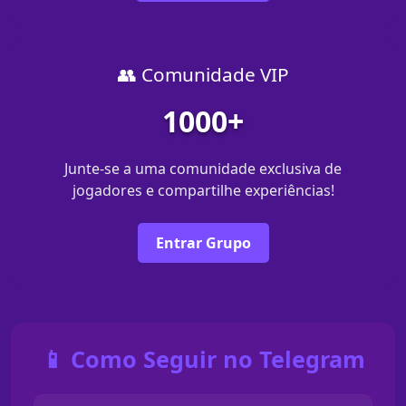
👥 Comunidade VIP
1000+
Junte-se a uma comunidade exclusiva de
jogadores e compartilhe experiências!
Entrar Grupo
📱 Como Seguir no Telegram