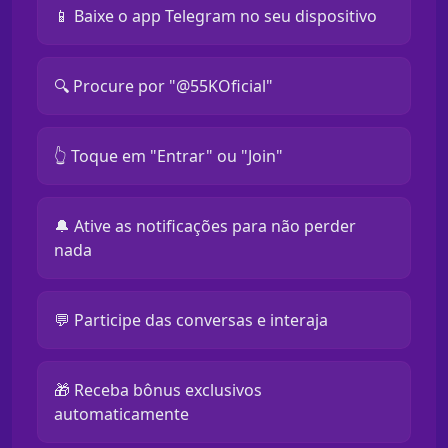
📱 Baixe o app Telegram no seu dispositivo
🔍 Procure por "@55KOficial"
👆 Toque em "Entrar" ou "Join"
🔔 Ative as notificações para não perder
nada
💬 Participe das conversas e interaja
🎁 Receba bônus exclusivos
automaticamente