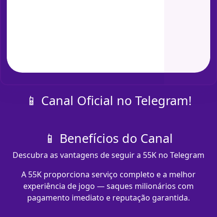
📱 Canal Oficial no Telegram!
📱 Benefícios do Canal
Descubra as vantagens de seguir a 55K no Telegram
A 55K proporciona serviço completo e a melhor
experiência de jogo — saques milionários com
pagamento imediato e reputação garantida.