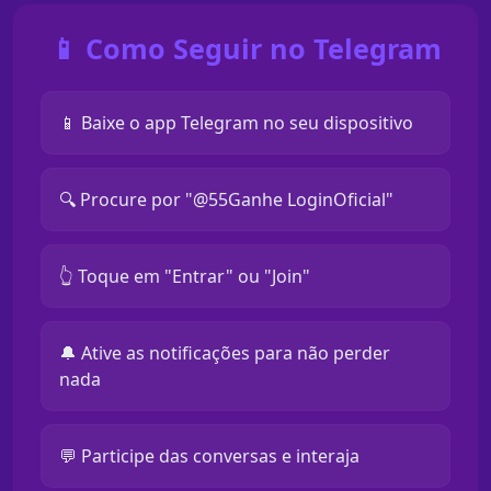
📱 Como Seguir no Telegram
📱 Baixe o app Telegram no seu dispositivo
🔍 Procure por "@55Ganhe LoginOficial"
👆 Toque em "Entrar" ou "Join"
🔔 Ative as notificações para não perder
nada
💬 Participe das conversas e interaja