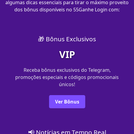
algumas dicas essenciais para tirar o máximo proveito
dos bônus disponíveis no 55Ganhe Login com​:
🎁 Bônus Exclusivos
VIP
Receba bônus exclusivos do Telegram,
promoções especiais e códigos promocionais
únicos!
Ver Bônus
📢 Notícias em Tempo Real