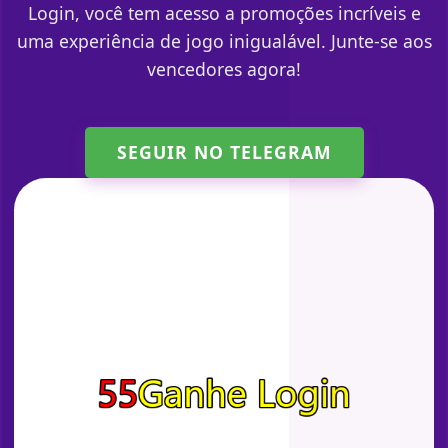
Login, você tem acesso a promoções incríveis e
uma experiência de jogo inigualável. Junte-se aos
vencedores agora!
SEGUIR NO TELEGRAM