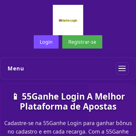
Login
Registrar-se
Menu
📱 55Ganhe Login A Melhor
Plataforma de Apostas
Cadastre-se na 55Ganhe Login para ganhar bônus
no cadastro e em cada recarga. Com a 55Ganhe