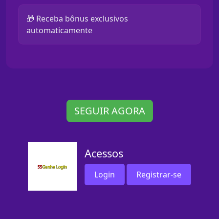
🎁 Receba bônus exclusivos
automaticamente
SEGUIR AGORA
Acessos
Login
Registrar-se