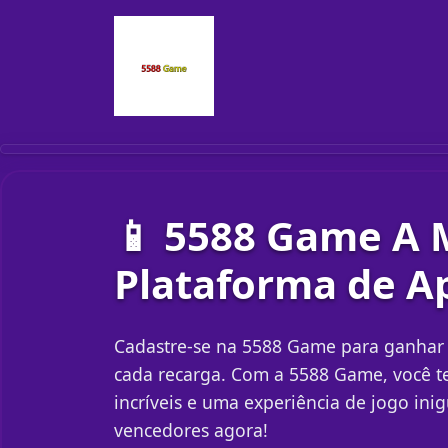
📱 5588 Game A 
Plataforma de A
Cadastre-se na 5588 Game para ganhar
cada recarga. Com a 5588 Game, você 
incríveis e uma experiência de jogo inig
vencedores agora!