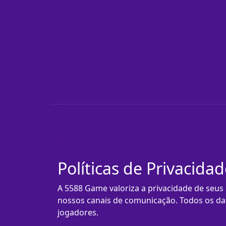
Políticas de Privacida
A 5588 Game valoriza a privacidade de seu
nossos canais de comunicação. Todos os dad
jogadores.