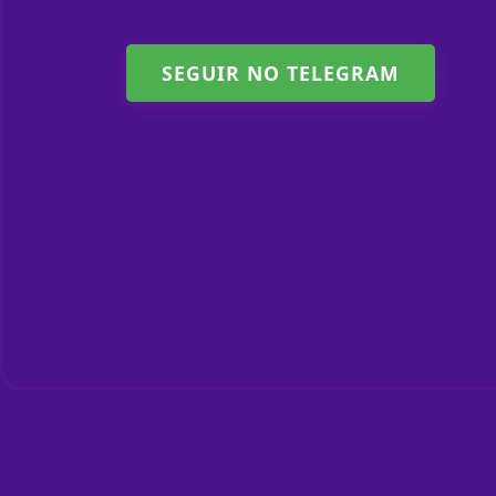
SEGUIR NO TELEGRAM