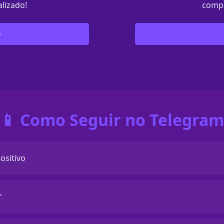
lizado!
compa
e
📱 Como Seguir no Telegram
ositivo
"