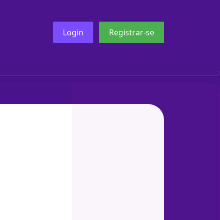
Login
Registrar-se