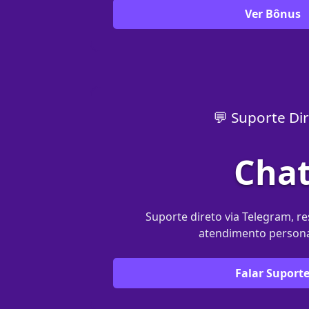
Ver Bônus
💬 Suporte Di
Cha
Suporte direto via Telegram, r
atendimento persona
Falar Suport