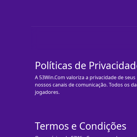
Políticas de Privacida
A 53Win.Com valoriza a privacidade de seu
nossos canais de comunicação. Todos os dad
jogadores.
Termos e Condições