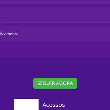
a
aticamente
SEGUIR AGORA
Acessos