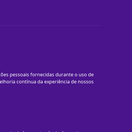
ões pessoais fornecidas durante o uso de
elhoria contínua da experiência de nossos