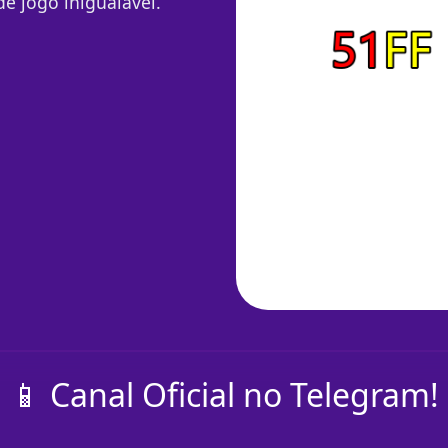
e jogo inigualável.
📱 Canal Oficial no Telegram!