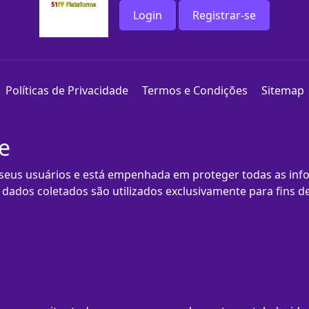
Login
Registrar-se
Políticas de Privacidade
Termos e Condições
Sitemap
de
e seus usuários e está empenhada em proteger todas as in
dados coletados são utilizados exclusivamente para fins d