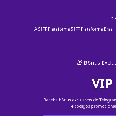
De
A 51FF Plataforma 51FF Plataforma Brasil
🎁 Bônus Exclu
VIP
Receba bônus exclusivos do Telegra
e códigos promocionai