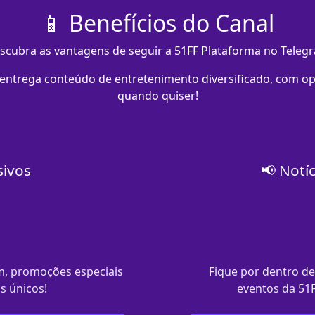
📱 Benefícios do Canal
scubra as vantagens de seguir a 51FF Plataforma no Teleg
 entrega conteúdo de entretenimento diversificado, com op
quando quiser!
sivos
📢 Notí
m, promoções especiais
Fique por dentro d
s únicos!
eventos da 51