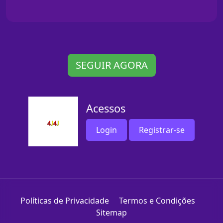
SEGUIR AGORA
Acessos
Login
Registrar-se
Políticas de Privacidade
Termos e Condições
Sitemap