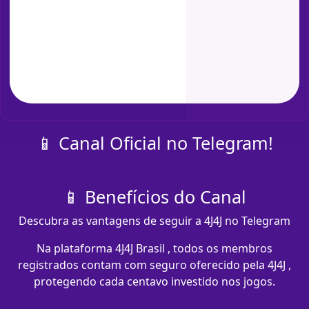
📱 Canal Oficial no Telegram!
📱 Benefícios do Canal
Descubra as vantagens de seguir a 4J4J no Telegram
Na plataforma 4J4J Brasil , todos os membros
registrados contam com seguro oferecido pela 4J4J ,
protegendo cada centavo investido nos jogos.