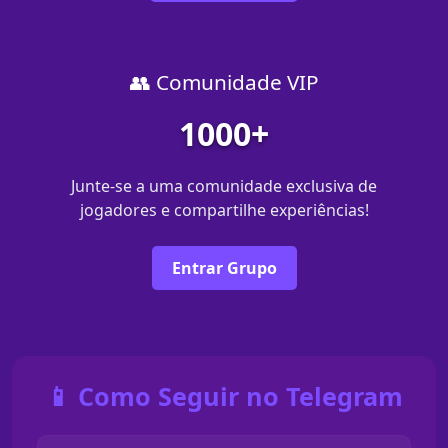
👥 Comunidade VIP
1000+
Junte-se a uma comunidade exclusiva de
jogadores e compartilhe experiências!
Entrar Grupo
📱 Como Seguir no Telegram