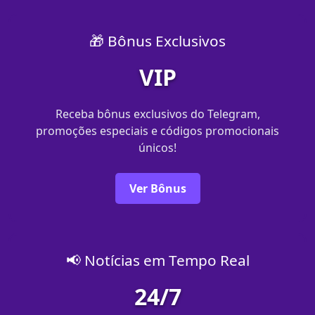
🎁 Bônus Exclusivos
VIP
Receba bônus exclusivos do Telegram,
promoções especiais e códigos promocionais
únicos!
Ver Bônus
📢 Notícias em Tempo Real
24/7