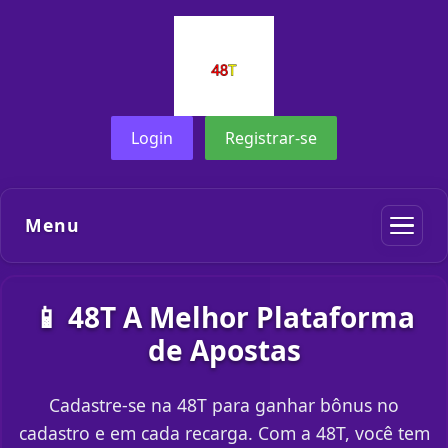
Login
Registrar-se
Menu
📱 48T A Melhor Plataforma
de Apostas
Cadastre-se na 48T para ganhar bônus no
cadastro e em cada recarga. Com a 48T, você tem