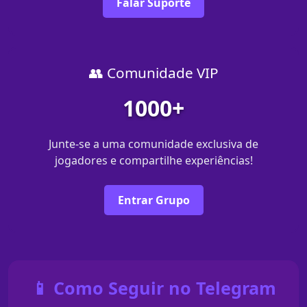
Falar Suporte
👥 Comunidade VIP
1000+
Junte-se a uma comunidade exclusiva de
jogadores e compartilhe experiências!
Entrar Grupo
📱 Como Seguir no Telegram