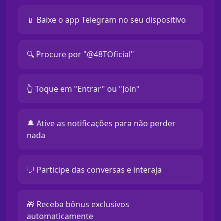
📱 Baixe o app Telegram no seu dispositivo
🔍 Procure por "@48TOficial"
👆 Toque em "Entrar" ou "Join"
🔔 Ative as notificações para não perder
nada
💬 Participe das conversas e interaja
🎁 Receba bônus exclusivos
automaticamente