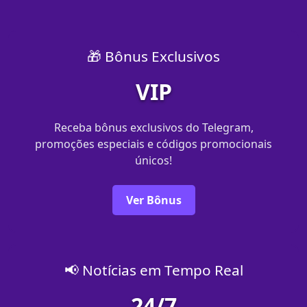
🎁 Bônus Exclusivos
VIP
Receba bônus exclusivos do Telegram,
promoções especiais e códigos promocionais
únicos!
Ver Bônus
📢 Notícias em Tempo Real
24/7