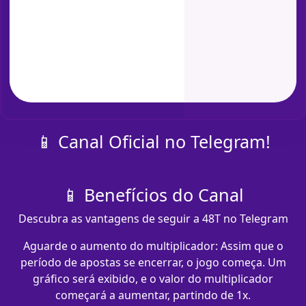
📱 Canal Oficial no Telegram!
📱 Benefícios do Canal
Descubra as vantagens de seguir a 48T no Telegram
Aguarde o aumento do multiplicador: Assim que o
período de apostas se encerrar, o jogo começa. Um
gráfico será exibido, e o valor do multiplicador
começará a aumentar, partindo de 1x.