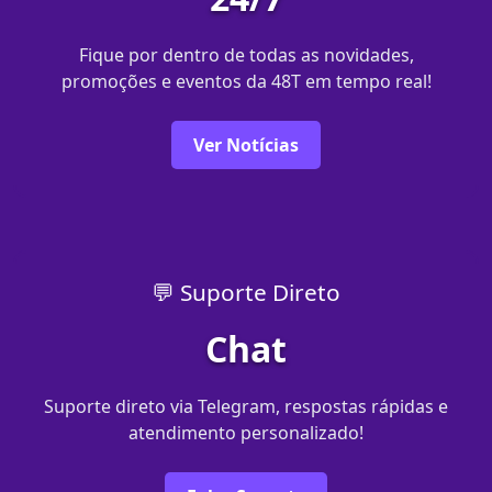
Fique por dentro de todas as novidades,
promoções e eventos da 48T em tempo real!
Ver Notícias
💬 Suporte Direto
Chat
Suporte direto via Telegram, respostas rápidas e
atendimento personalizado!