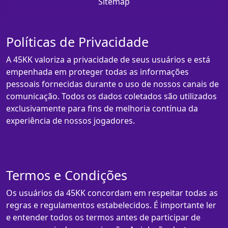
Sitemap
Políticas de Privacidade
A 45KK valoriza a privacidade de seus usuários e está
empenhada em proteger todas as informações
pessoais fornecidas durante o uso de nossos canais de
comunicação. Todos os dados coletados são utilizados
exclusivamente para fins de melhoria contínua da
experiência de nossos jogadores.
Termos e Condições
Os usuários da 45KK concordam em respeitar todas as
regras e regulamentos estabelecidos. É importante ler
e entender todos os termos antes de participar de