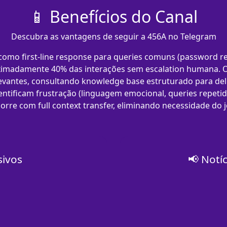
📱 Benefícios do Canal
Descubra as vantagens de seguir a 456A no Telegram
omo first-line response para queries comuns (password res
oximadamente 40% das interações sem escalation humana. O
relevantes, consultando knowledge base estruturado para de
tificam frustração (linguagem emocional, queries repetida
re com full context transfer, eliminando necessidade do j
sivos
📢 Notí