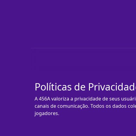
Políticas de Privacida
A 456A valoriza a privacidade de seus usuá
canais de comunicação. Todos os dados cole
jogadores.