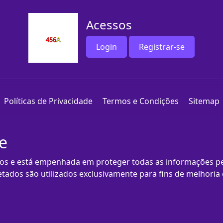
Acessos
Login
Registrar-se
Políticas de Privacidade
Termos e Condições
Sitemap
de
rios e está empenhada em proteger todas as informações p
tados são utilizados exclusivamente para fins de melhoria