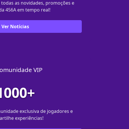
e todas as novidades, promoções e
da 456A em tempo real!
Ver Notícias
Comunidade VIP
1000+
unidade exclusiva de jogadores e
rtilhe experiências!