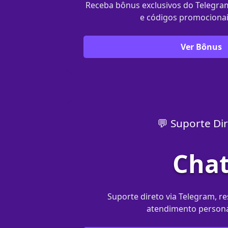
Receba bônus exclusivos do Telegra
e códigos promocionai
Ver Bônus
💬 Suporte Di
Cha
Suporte direto via Telegram, r
atendimento persona