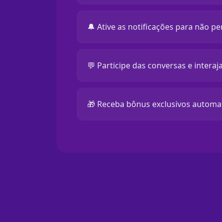
🔔 Ative as notificações para não p
💬 Participe das conversas e interaj
🎁 Receba bônus exclusivos autom