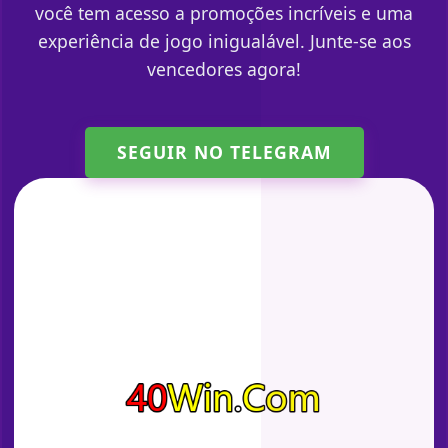
você tem acesso a promoções incríveis e uma
experiência de jogo inigualável. Junte-se aos
vencedores agora!
SEGUIR NO TELEGRAM