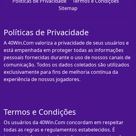
Políticas de Privacidade
Termos e Condições
Sitemap
Políticas de Privacidade
A 40Win.Com valoriza a privacidade de seus usuários e
está empenhada em proteger todas as informações
pessoais fornecidas durante o uso de nossos canais de
comunicação. Todos os dados coletados são utilizados
exclusivamente para fins de melhoria contínua da
experiência de nossos jogadores.
Termos e Condições
Os usuários da 40Win.Com concordam em respeitar
todas as regras e regulamentos estabelecidos. É