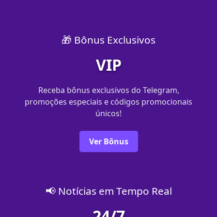
🎁 Bônus Exclusivos
VIP
Receba bônus exclusivos do Telegram,
promoções especiais e códigos promocionais
únicos!
Ver Bônus
📢 Notícias em Tempo Real
24/7