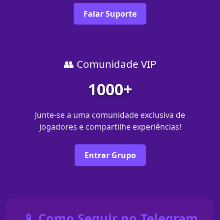
Falar Suporte
👥 Comunidade VIP
1000+
Junte-se a uma comunidade exclusiva de
jogadores e compartilhe experiências!
Entrar Grupo
📱 Como Seguir no Telegram