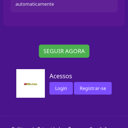
automaticamente
SEGUIR AGORA
Acessos
Login
Registrar-se