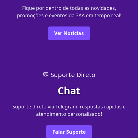
Fique por dentro de todas as novidades,
promoções e eventos da 3AA em tempo real!
Ver Notícias
💬 Suporte Direto
Chat
Suporte direto via Telegram, respostas rápidas e
atendimento personalizado!
Falar Suporte