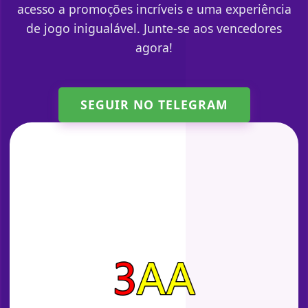
acesso a promoções incríveis e uma experiência
de jogo inigualável. Junte-se aos vencedores
agora!
SEGUIR NO TELEGRAM