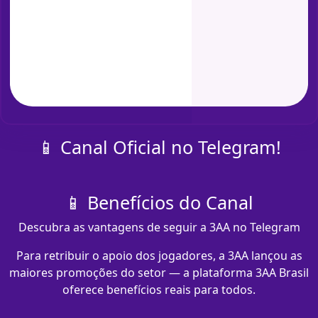
📱 Canal Oficial no Telegram!
📱 Benefícios do Canal
Descubra as vantagens de seguir a 3AA no Telegram
Para retribuir o apoio dos jogadores, a 3AA lançou as
maiores promoções do setor — a plataforma 3AA Brasil
oferece benefícios reais para todos.