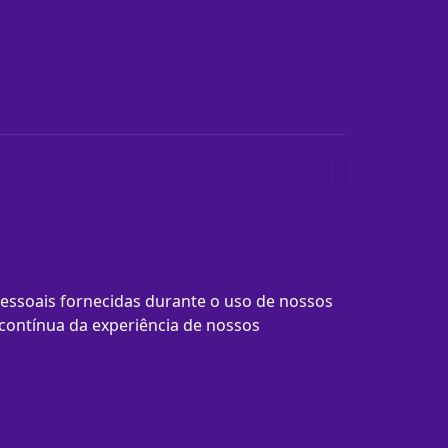
essoais fornecidas durante o uso de nossos
 contínua da experiência de nossos