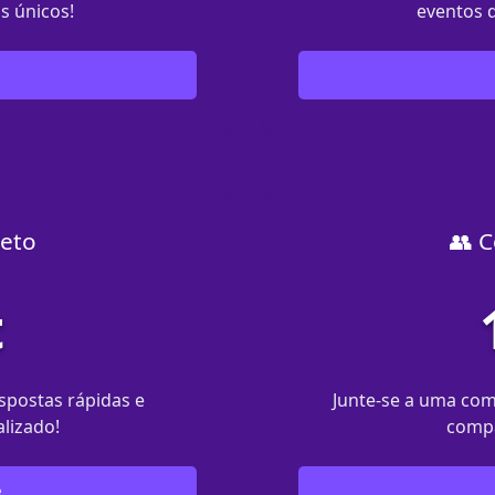
s únicos!
eventos 
reto
👥 
t
espostas rápidas e
Junte-se a uma com
lizado!
compa
e