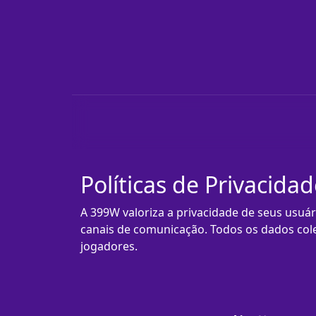
Políticas de Privacida
A 399W valoriza a privacidade de seus usu
canais de comunicação. Todos os dados cole
jogadores.