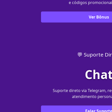
e códigos promocionai
Ver Bônus
💬 Suporte Di
Cha
Suporte direto via Telegram, r
atendimento persona
Falar Suport