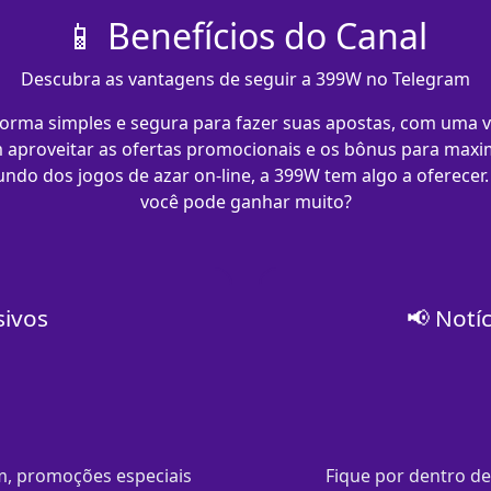
📱 Benefícios do Canal
Descubra as vantagens de seguir a 399W no Telegram
orma simples e segura para fazer suas apostas, com uma 
m aproveitar as ofertas promocionais e os bônus para max
do dos jogos de azar on-line, a 399W tem algo a oferecer.
você pode ganhar muito?
sivos
📢 Notí
m, promoções especiais
Fique por dentro d