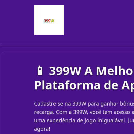
📱 399W A Melho
Plataforma de A
Cadastre-se na 399W para ganhar bônus
recarga. Com a 399W, você tem acesso a
uma experiência de jogo inigualável. J
agora!