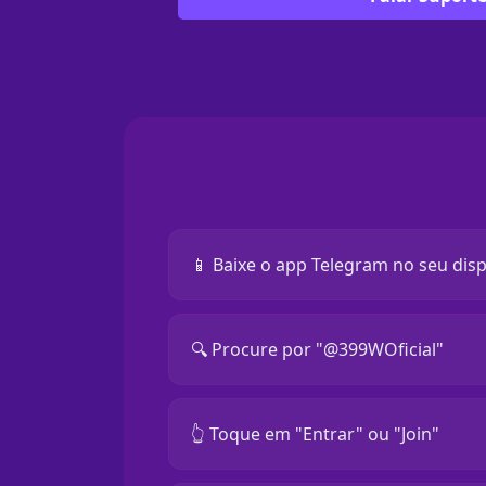
📱 Baixe o app Telegram no seu disp
🔍 Procure por "@399WOficial"
👆 Toque em "Entrar" ou "Join"