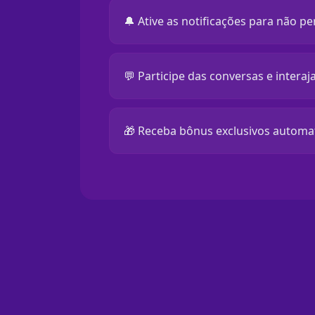
🔔 Ative as notificações para não p
💬 Participe das conversas e interaj
🎁 Receba bônus exclusivos autom