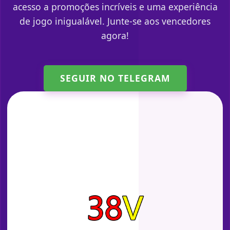
acesso a promoções incríveis e uma experiência
de jogo inigualável. Junte-se aos vencedores
agora!
SEGUIR NO TELEGRAM