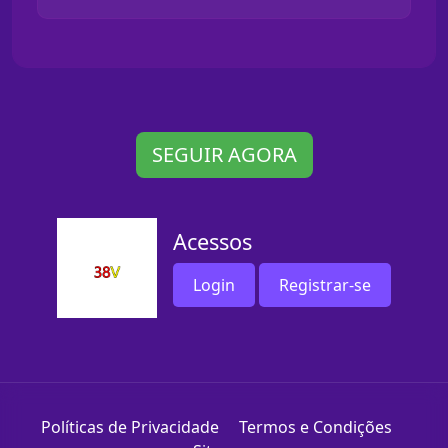
SEGUIR AGORA
Acessos
Login
Registrar-se
Políticas de Privacidade
Termos e Condições