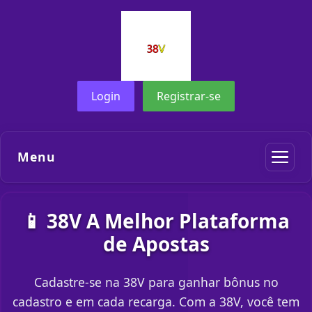
Login
Registrar-se
Menu
📱 38V A Melhor Plataforma
de Apostas
Cadastre-se na 38V para ganhar bônus no
cadastro e em cada recarga. Com a 38V, você tem