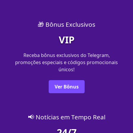
🎁 Bônus Exclusivos
VIP
Receba bônus exclusivos do Telegram,
promoções especiais e códigos promocionais
únicos!
Ver Bônus
📢 Notícias em Tempo Real
24/7