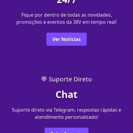
Fique por dentro de todas as novidades,
promoções e eventos da 38V em tempo real!
Ver Notícias
💬 Suporte Direto
Chat
Suporte direto via Telegram, respostas rápidas e
atendimento personalizado!