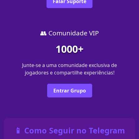
Falar Suporte
👥 Comunidade VIP
1000+
Junte-se a uma comunidade exclusiva de
jogadores e compartilhe experiências!
Entrar Grupo
📱 Como Seguir no Telegram