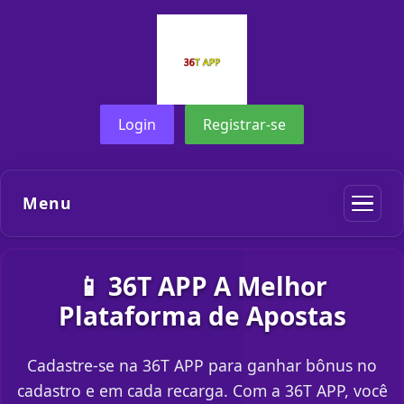
Login
Registrar-se
Menu
📱 36T APP A Melhor
Plataforma de Apostas
Cadastre-se na 36T APP para ganhar bônus no
cadastro e em cada recarga. Com a 36T APP, você