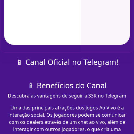
📱 Canal Oficial no Telegram!
📱 Benefícios do Canal
Descubra as vantagens de seguir a 33R no Telegram
Uma das principais atrações dos Jogos Ao Vivo é a
interação social. Os jogadores podem se comunicar
com os dealers através de um chat ao vivo, além de
interagir com outros jogadores, o que cria uma