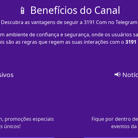
📱 Benefícios do Canal
Descubra as vantagens de seguir a 3191 Com no Telegram
um ambiente de confiança e segurança, onde os usuários s
ais são as regras que regem as suas interações com o
3191
sivos
📢 Notí
m, promoções especiais
Fique por dentro d
s únicos!
eventos da