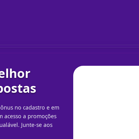
elhor
postas
bônus no cadastro e em
em acesso a promoções
ualável. Junte-se aos