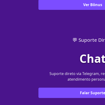
Ver Bônus
💬 Suporte Di
Cha
Suporte direto via Telegram, r
atendimento persona
Falar Suport