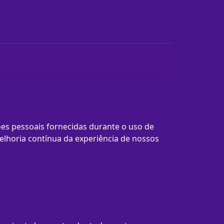
es pessoais fornecidas durante o uso de
elhoria contínua da experiência de nossos