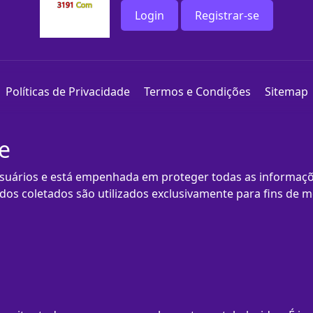
Login
Registrar-se
Políticas de Privacidade
Termos e Condições
Sitemap
de
 usuários e está empenhada em proteger todas as informaçõ
os coletados são utilizados exclusivamente para fins de m