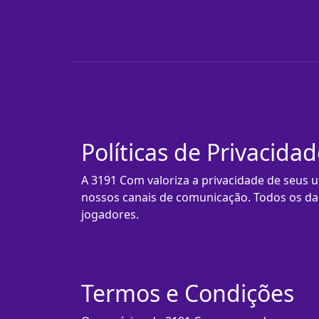
Políticas de Privacida
A 3191 Com valoriza a privacidade de seus
nossos canais de comunicação. Todos os dad
jogadores.
Termos e Condições