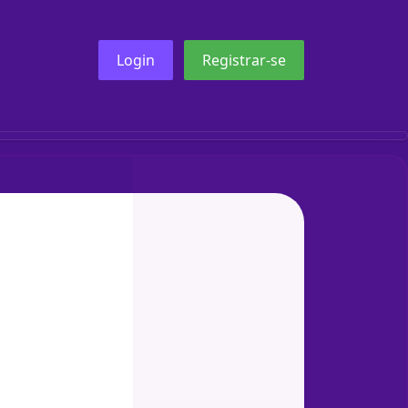
Login
Registrar-se