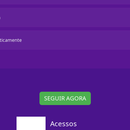
a
aticamente
SEGUIR AGORA
Acessos