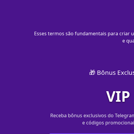
Esses termos são fundamentais para criar 
e qu
🎁 Bônus Exclu
VIP
Receba bônus exclusivos do Telegra
e códigos promocionai