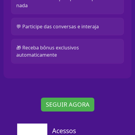
nada
💬 Participe das conversas e interaja
🎁 Receba bônus exclusivos
automaticamente
SEGUIR AGORA
Acessos