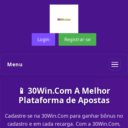
Login
Registrar-se
Menu
📱 30Win.Com A Melhor
Plataforma de Apostas
Cadastre-se na 30Win.Com para ganhar bônus no
cadastro e em cada recarga. Com a 30Win.Com,