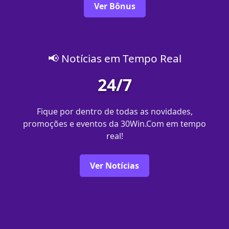
Ver Bônus
📢 Notícias em Tempo Real
24/7
Fique por dentro de todas as novidades,
promoções e eventos da 30Win.Com em tempo
real!
Ver Notícias