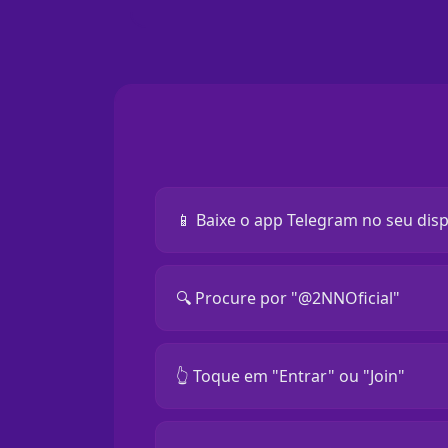
📱 Baixe o app Telegram no seu disp
🔍 Procure por "@2NNOficial"
👆 Toque em "Entrar" ou "Join"