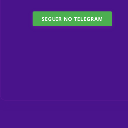
SEGUIR NO TELEGRAM