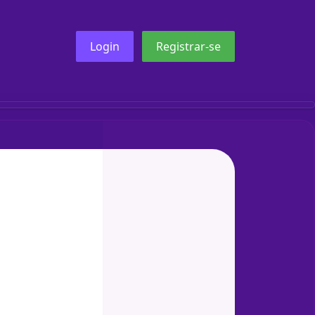
Login
Registrar-se