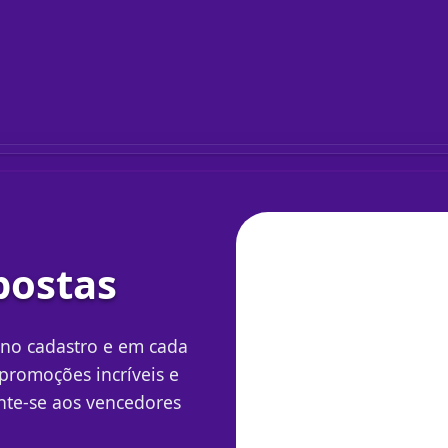
postas
no cadastro e em cada
promoções incríveis e
unte-se aos vencedores