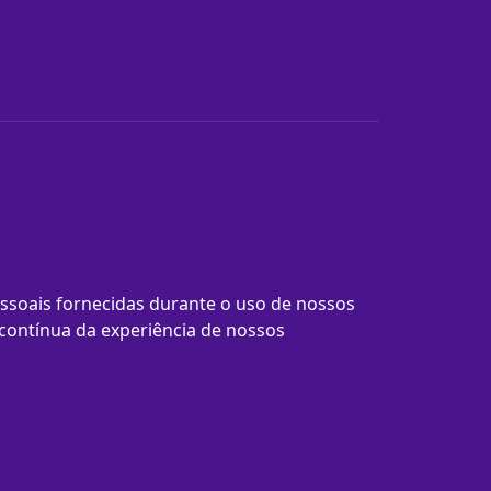
ssoais fornecidas durante o uso de nossos
 contínua da experiência de nossos