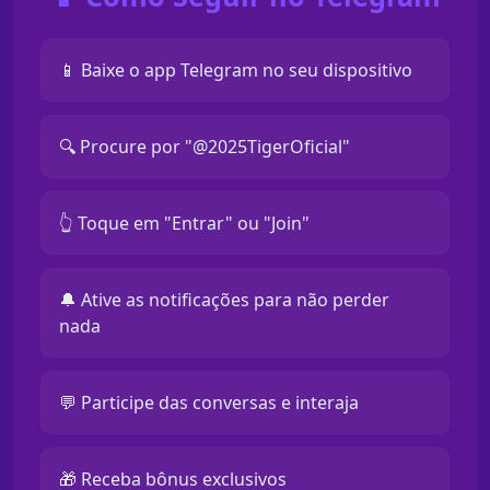
📱 Baixe o app Telegram no seu dispositivo
🔍 Procure por "@2025TigerOficial"
👆 Toque em "Entrar" ou "Join"
🔔 Ative as notificações para não perder
nada
💬 Participe das conversas e interaja
🎁 Receba bônus exclusivos