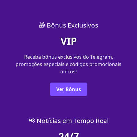
🎁 Bônus Exclusivos
VIP
Receba bônus exclusivos do Telegram,
promoções especiais e códigos promocionais
únicos!
Ver Bônus
📢 Notícias em Tempo Real
24/7