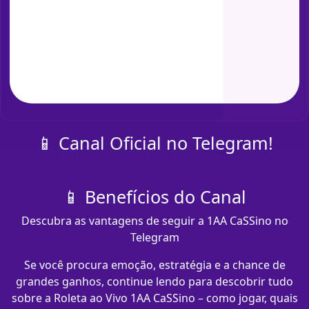
📱 Canal Oficial no Telegram!
📱 Benefícios do Canal
Descubra as vantagens de seguir a 1AA CaSSino no
Telegram
Se você procura emoção, estratégia e a chance de
grandes ganhos, continue lendo para descobrir tudo
sobre a Roleta ao Vivo 1AA CaSSino – como jogar, quais