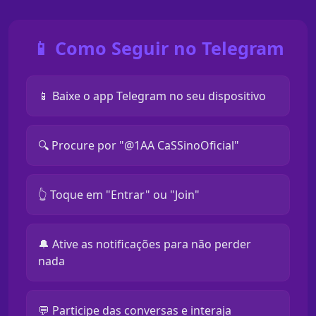
📱 Como Seguir no Telegram
📱 Baixe o app Telegram no seu dispositivo
🔍 Procure por "@1AA CaSSinoOficial"
👆 Toque em "Entrar" ou "Join"
🔔 Ative as notificações para não perder
nada
💬 Participe das conversas e interaja