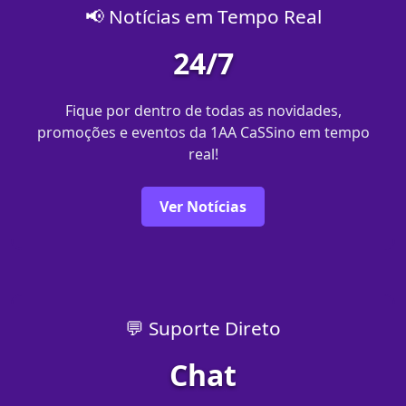
📢 Notícias em Tempo Real
24/7
Fique por dentro de todas as novidades,
promoções e eventos da 1AA CaSSino em tempo
real!
Ver Notícias
💬 Suporte Direto
Chat