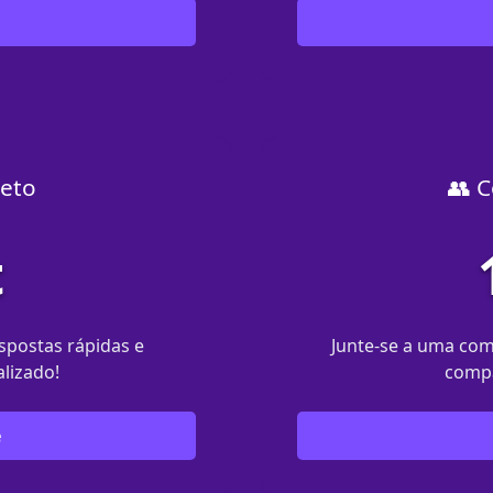
reto
👥 
t
espostas rápidas e
Junte-se a uma com
lizado!
compa
e