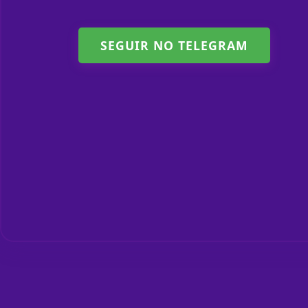
SEGUIR NO TELEGRAM