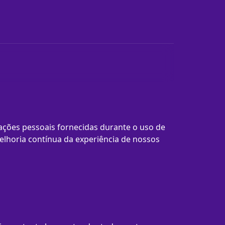
ações pessoais fornecidas durante o uso de
elhoria contínua da experiência de nossos