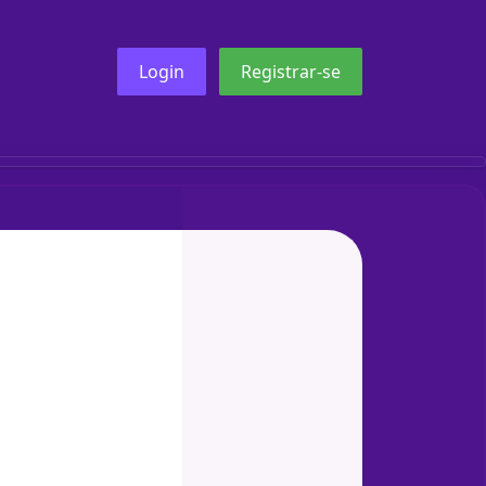
Login
Registrar-se