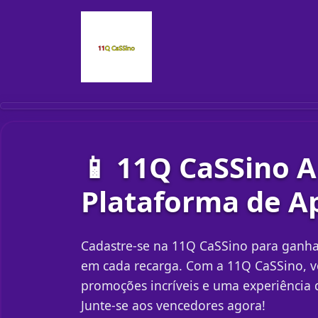
📱 11Q CaSSino 
Plataforma de A
Cadastre-se na 11Q CaSSino para ganha
em cada recarga. Com a 11Q CaSSino, v
promoções incríveis e uma experiência d
Junte-se aos vencedores agora!