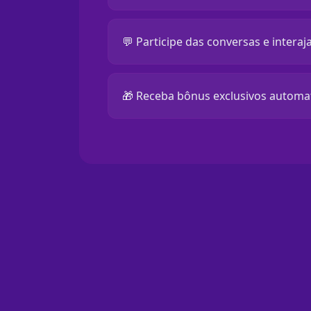
💬 Participe das conversas e interaj
🎁 Receba bônus exclusivos autom